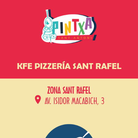
KFE PIZZERÍA SANT RAFEL
ZONA SANT RAFEL
AV. ISIDOR MACABICH, 3